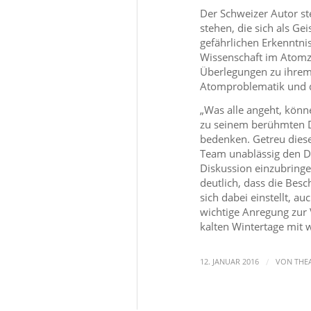
Der Schweizer Autor ste
stehen, die sich als G
gefährlichen Erkenntni
Wissenschaft im Atomze
Überlegungen zu ihrem 
Atomproblematik und d
„Was alle angeht, könne
zu seinem berühmten Dr
bedenken. Getreu dies
Team unablässig den Dia
Diskussion einzubring
deutlich, dass die Besc
sich dabei einstellt, a
wichtige Anregung zur
kalten Wintertage mit
/
12. JANUAR 2016
VON
THE