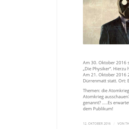
Am 30. Oktober 2016 sp
„Die Physiker“. Hierzu
Am 21. Oktober 2016 20
Dürrenmatt statt. Ort:
Themen: die Atomkriegs
Atomkrieg ausschauen
genannt? …..Es erwarte
dem Publikum!
/
12. OKTOBER 2016
VON
TH