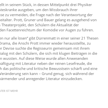
llt in seinem Stück, in dessen Mittelpunkt drei Physiker
eisteskranke ausgeben, um den Missbrauch ihrer
sse zu vermeiden, die Frage nach der Verantwortung der
italter. Prott, Gruner und Bauer gelang es ausgehend von
Theaterprojekt, den Schülern die Aktualität der
en Facettenreichtum der Komödie vor Augen zu führen.
n nur alle lösen“ gibt Dürrenmatt in einer seiner 21 Thesen
ama, die Anschi Prott immer wieder herausstellte, zu
er Devise suchte die Regisseurin gemeinsam mit ihrem
log mit den Schülern, die sich mit klugen Beiträgen in die
en wussten. Auf diese Weise wurde allen Anwesenden
häftigung mit Literatur neben der reinen Lesefreude, die
uch das politische und kritische Bewusstsein schärft und eine
 Veränderung sein kann – Grund genug, sich während der
 wärmender und anregender Literatur einzudecken.
ATER IST MEHR