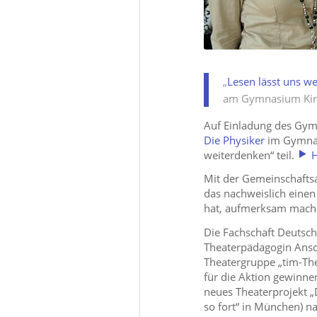
„
Lesen lässt uns w
am Gymnasium Kir
Auf Einladung des Gym
Die Physiker
im Gymnas
weiterdenken“ teil.
H
Mit der Gemeinschaftsa
das nachweislich einen 
hat, aufmerksam mach
Die Fachschaft Deutsch
Theaterpädagogin Ansch
Theatergruppe „tim-The
für die Aktion gewinnen
neues Theaterprojekt „
so fort“ in München) n