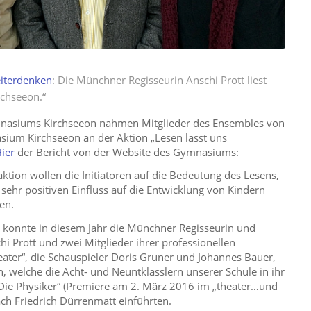
eiterdenken
: Die Münchner Regisseurin Anschi Prott liest
chseeon.“
nasiums Kirchseeon nahmen Mitglieder des Ensembles von
ium Kirchseeon an der Aktion „Lesen lässt uns
ier
der Bericht von der Website des Gymnasiums:
ktion wollen die Initiatoren auf die Bedeutung des Lesens,
sehr positiven Einfluss auf die Entwicklung von Kindern
en.
 konnte in diesem Jahr die Münchner Regisseurin und
i Prott und zwei Mitglieder ihrer professionellen
ater“, die Schauspieler Doris Gruner und Johannes Bauer,
, welche die Acht- und Neuntklässlern unserer Schule in ihr
Die Physiker“ (Premiere am 2. März 2016 im „theater…und
ach Friedrich Dürrenmatt einführten.