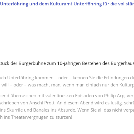
nterföhring und dem Kulturamt Unterföhring für die vollstä
sstück der Bürgerbühne zum 10-jährigen Bestehen des Bürgerhaus
nach Unterföhring kommen – oder – kennen Sie die Erfindungen de
 will – oder – was macht man, wenn man einfach nur den Kulturp
Abend überraschen mit valentinesken Episoden von Philip Arp, v
hrieben von Anschi Prott. An diesem Abend wird es lustig, schräg,
 ins Skurrile und Banales ins Absurde. Wenn Sie all das nicht ve
ch ins Theatervergnügen zu stürzen!