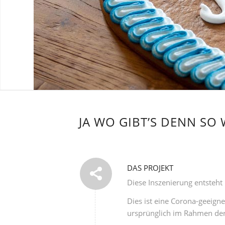
JA WO GIBT’S DENN SO 
DAS PROJEKT
Diese Inszenierung entsteh
Dies ist eine Corona-geeigne
ursprünglich im Rahmen der 