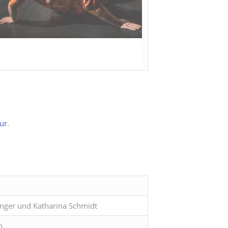
ur
.
inger und Katharina Schmidt
h