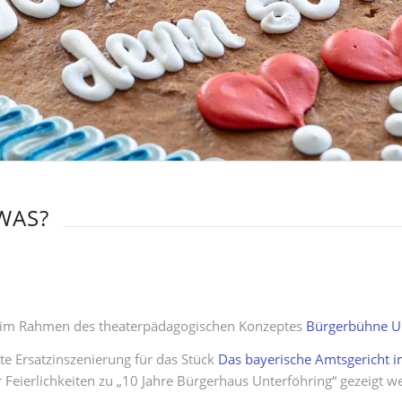
WAS?
t im Rahmen des theaterpädagogischen Konzeptes
Bürgerbühne U
te Ersatzinszenierung für das Stück
Das bayerische Amtsgericht 
Feierlichkeiten zu „10 Jahre Bürgerhaus Unterföhring“ gezeigt we