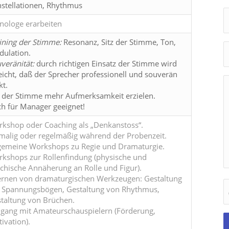
stellationen, Rhythmus
ologe erarbeiten
ining der Stimme:
Resonanz, Sitz der Stimme, Ton,
ulation.
veränität:
durch richtigen Einsatz der Stimme wird
eicht, daß der Sprecher professionell und souverän
kt.
 der Stimme mehr Aufmerksamkeit erzielen.
h für Manager geeignet!
kshop oder Coaching als „Denkanstoss“.
malig oder regelmäßig während der Probenzeit.
gemeine Workshops zu Regie und Dramaturgie.
kshops zur Rollenfindung (physische und
chische Annäherung an Rolle und Figur).
ernen von dramaturgischen Werkzeugen: Gestaltung
 Spannungsbögen, Gestaltung von Rhythmus,
taltung von Brüchen.
ang mit Amateurschauspielern (Förderung,
ivation).