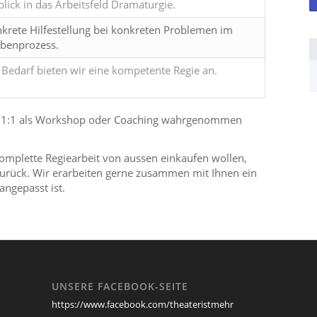
blick in das Arbeitsfeld Dramaturgie.
krete Hilfestellung bei konkreten Problemen im
benprozess.
 Bedarf bieten wir eine kompetente Regie an.
r 1:1 als Workshop oder Coaching wahrgenommen
 komplette Regiearbeit von aussen einkaufen wollen,
rück. Wir erarbeiten gerne zusammen mit Ihnen ein
angepasst ist.
UNSERE FACEBOOK-SEITE
https://www.facebook.com/theateristmehr