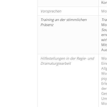
Kon
Vorsprechen
Mon
Training an der stimmlichen
Tra
Präsenz
Mod
Sou
err
wir
Mit
Auc
Hilfestellungen in der Regie- und
Wor
Dramaturgiearbeit
Ein
All
Wor
psy
Erl
der
Ges
Umg
Mot