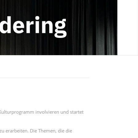
Kulturprogramm involvieren und startet
u erarbeiten. Die Themen, die die