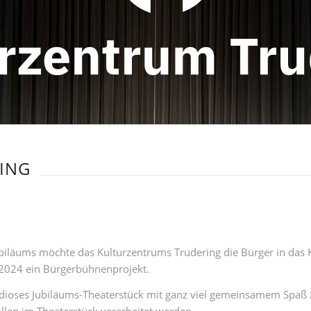
ING
ubiläums möchte das Kulturzentrums Trudering die Bürger in das 
 2024 ein Bürgerbühnenprojekt.
ndioses Jubiläums-Theaterstück mit ganz viel gemeinsamem Spaß z
len im Theaterstück verarbeitet werden.