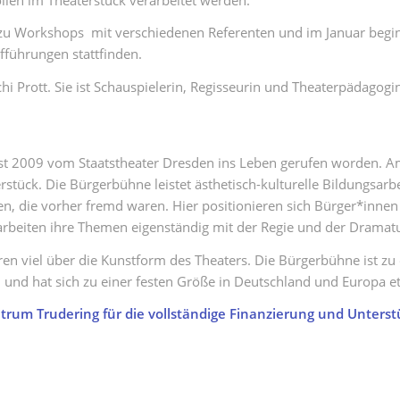
rzu Workshops mit verschiedenen Referenten und im Januar begi
fführungen stattfinden.
i Prott. Sie ist Schauspielerin, Regisseurin und Theaterpädagogin
st 2009 vom Staatstheater Dresden ins Leben gerufen worden. Am
stück. Die Bürgerbühne leistet ästhetisch-kulturelle Bildungsarbeit
n, die vorher fremd waren. Hier positionieren sich Bürger*inn
rbeiten ihre Themen eigenständig mit der Regie und der Dramatu
en viel über die Kunstform des Theaters. Die Bürgerbühne ist zu 
und hat sich zu einer festen Größe in Deutschland und Europa eta
rum Trudering für die vollständige Finanzierung und Unterstü