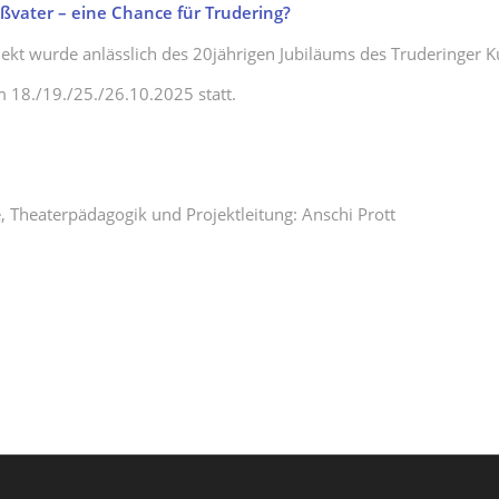
ßvater – eine Chance für Trudering?
kt wurde anlässlich des 20jährigen Jubiläums des Truderinger Ku
 18./19./25./26.10.2025 statt.
, Theaterpädagogik und Projektleitung: Anschi Prott