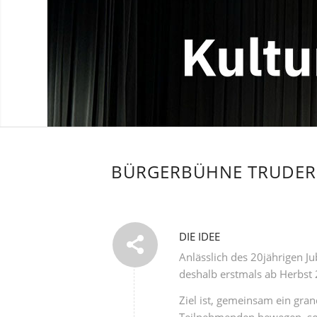
BÜRGERBÜHNE TRUDER
DIE IDEE
Anlässlich des 20jährigen J
deshalb erstmals ab Herbst
Ziel ist, gemeinsam ein gra
Teilnehmenden bewegen, sol