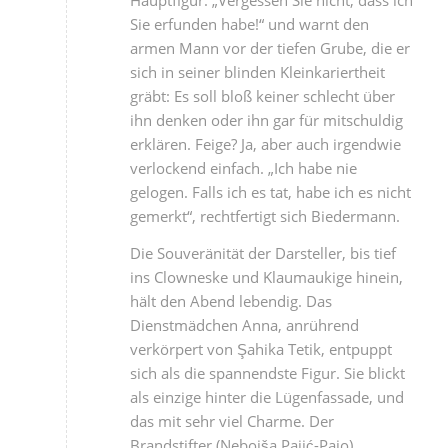
Hauptfigur: „Vergessen Sie nicht, dass ich
Sie erfunden habe!“ und warnt den
armen Mann vor der tiefen Grube, die er
sich in seiner blinden Kleinkariertheit
gräbt: Es soll bloß keiner schlecht über
ihn denken oder ihn gar für mitschuldig
erklären. Feige? Ja, aber auch irgendwie
verlockend einfach. „Ich habe nie
gelogen. Falls ich es tat, habe ich es nicht
gemerkt“, rechtfertigt sich Biedermann.
Die Souveränität der Darsteller, bis tief
ins Clowneske und Klaumaukige hinein,
hält den Abend lebendig. Das
Dienstmädchen Anna, anrührend
verkörpert von Şahika Tetik, entpuppt
sich als die spannendste Figur. Sie blickt
als einzige hinter die Lügenfassade, und
das mit sehr viel Charme. Der
Brandstifter (Nebojša Pajić-Pajo),