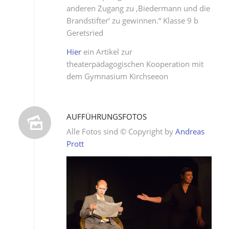
anderen Zugang zu ‚Biedermann und die
Brandstifter‘ zu gewinnen.“ Klasse 9 b
Geretsried
Hier
ein Artikel zur
theaterpädagogischen Kooperation mit
dem Gymnasium Kirchseeon
AUFFÜHRUNGSFOTOS
Alle Fotos sind © Copyright by
Andreas
Prott