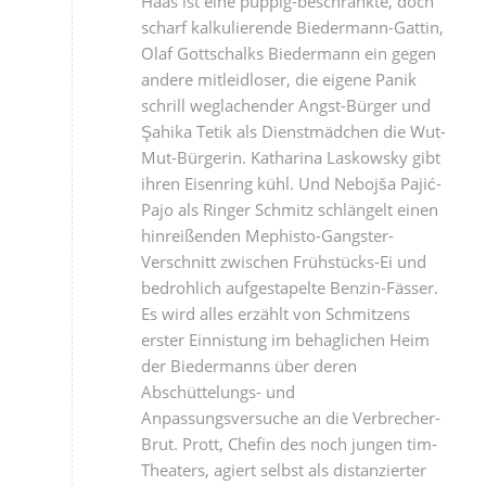
Haas ist eine puppig-beschränkte, doch
scharf kalkulierende Biedermann-Gattin,
Olaf Gottschalks Biedermann ein gegen
andere mitleidloser, die eigene Panik
schrill weglachender Angst-Bürger und
Şahika Tetik als Dienstmädchen die Wut-
Mut-Bürgerin. Katharina Laskowsky gibt
ihren Eisenring kühl. Und Nebojša Pajić-
Pajo als Ringer Schmitz schlängelt einen
hinreißenden Mephisto-Gangster-
Verschnitt zwischen Frühstücks-Ei und
bedrohlich aufgestapelte Benzin-Fässer.
Es wird alles erzählt von Schmitzens
erster Einnistung im behaglichen Heim
der Biedermanns über deren
Abschüttelungs- und
Anpassungsversuche an die Verbrecher-
Brut. Prott, Chefin des noch jungen tim-
Theaters, agiert selbst als distanzierter