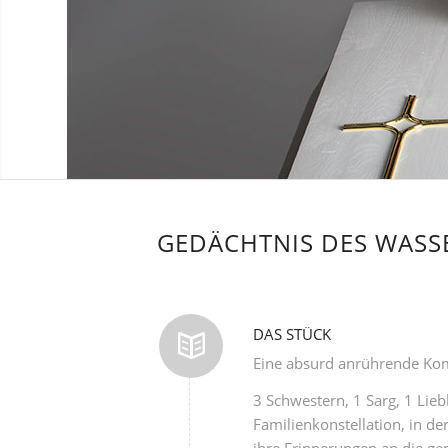
GEDÄCHTNIS DES WASSE
DAS STÜCK
Eine absurd anrührende Ko
3 Schwestern, 1 Sarg, 1 Lie
Familienkonstellation, in d
ihre Erinnerungen an die ge