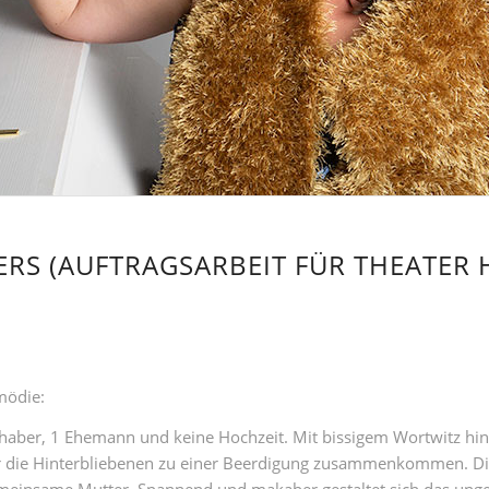
RS (AUFTRAGSARBEIT FÜR THEATER 
mödie:
bhaber, 1 Ehemann und keine Hochzeit. Mit bissigem Wortwitz hint
er die Hinterbliebenen zu einer Beerdigung zusammenkommen. Die
meinsame Mutter. Spannend und makaber gestaltet sich das ungew