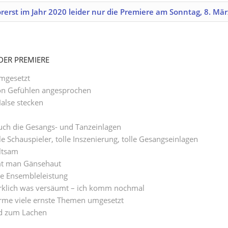
rst im Jahr 2020 leider nur die Premiere am Sonntag, 8. Mär
ER PREMIERE
umgesetzt
von Gefühlen angesprochen
Halse stecken
uch die Gesangs- und Tanzeinlagen
e Schauspieler, tolle Inszenierung, tolle Gesangseinlagen
altsam
t man Gänsehaut
lle Ensembleleistung
wirklich was versäumt – ich komm nochmal
rme viele ernste Themen umgesetzt
d zum Lachen