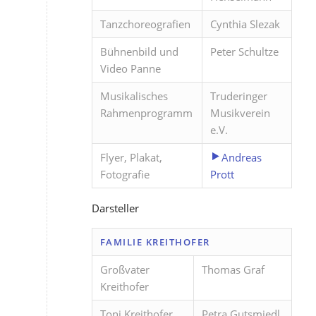
Tanzchoreografien
Cynthia Slezak
Bühnenbild und
Peter Schultze
Video Panne
Musikalisches
Truderinger
Rahmenprogramm
Musikverein
e.V.
Flyer, Plakat,
Andreas
Fotografie
Prott
Darsteller
FAMILIE KREITHOFER
Großvater
Thomas Graf
Kreithofer
Toni Kreithofer
Petra Gutsmiedl