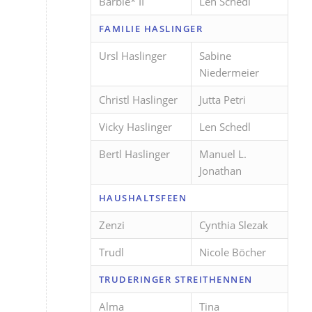
Barbie* II
Len Schedl
FAMILIE HASLINGER
Ursl Haslinger
Sabine
Niedermeier
Christl Haslinger
Jutta Petri
Vicky Haslinger
Len Schedl
Bertl Haslinger
Manuel L.
Jonathan
HAUSHALTSFEEN
Zenzi
Cynthia Slezak
Trudl
Nicole Böcher
TRUDERINGER STREITHENNEN
Alma
Tina