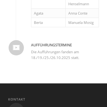
Henselmann
Agata
Anna Conte
Berta
Manuela Mosig
AUFFÜHRUNGSTERMINE
Die Aufführungen fanden am
18./19./25./26.10.2025 statt.
KONTAKT