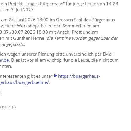
 ein Projekt „Junges Bürgerhaus“ für junge Leute von 14-28
t am 3. Juli 2027.
st am 24. Juni 2026 18:00 im Grossen Saal des Bürgerhaus
en weitere Workshops bis zu den Sommerferien am
23.07./30.07.2026 18:30 mit Anschi Prott und am
en mit Gunther Henne
(die Termine wurden gegenüber der
 angepasst!)
.
ich wegen unserer Planung bitte unverbindlich per EMail
hr.de
. Dies ist vor allem wichtig, für die Leute, die nicht zum
nnten.
Interessenten gibt es unter
https://buergerhaus-
gerhaus/buergerbuehne/
.
h!
R IST MEHR