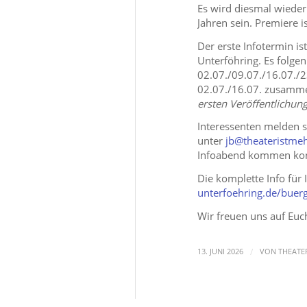
Es wird diesmal wieder
Jahren sein. Premiere is
Der erste Infotermin i
Unterföhring. Es folg
02.07./09.07./16.07./
02.07./16.07. zusamm
ersten Veröffentlichung
Interessenten melden s
unter
jb@theateristme
Infoabend kommen ko
Die komplette Info für 
unterfoehring.de/buer
Wir freuen uns auf Euc
/
13. JUNI 2026
VON
THEATE