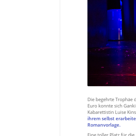
Die begehrte Trophäe d
Euro konnte sich Gankin
Kabarettistin Luise Ki
ihrem selbst erarbei
Romanvorlage.
Eine toller Platz für 