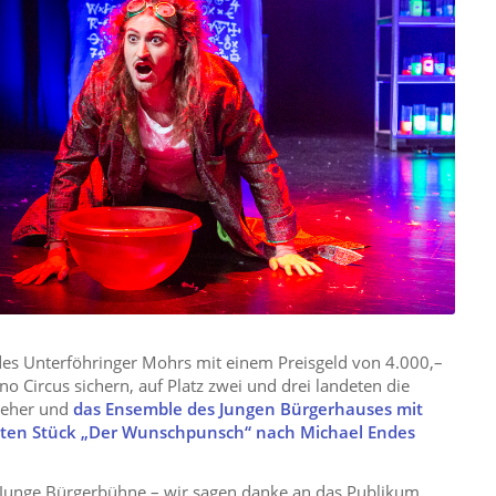
es Unterföhringer Mohrs mit einem Preisgeld von 4.000,–
o Circus sichern, auf Platz zwei und drei landeten die
nseher und
d
as
Ensemble des Jungen Bürgerhauses mit
teten Stück „Der Wunschpunsch“ nach Michael Endes
die Junge Bürgerbühne – wir sagen danke an das Publikum,